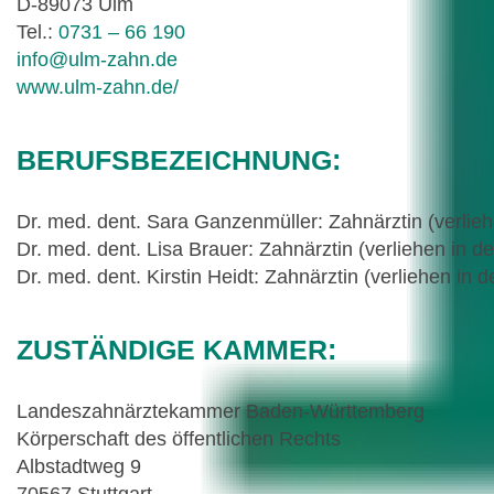
D-89073 Ulm
Tel.:
0731 – 66 190
info@ulm-zahn.de
www.ulm-zahn.de/
BERUFSBEZEICHNUNG:
Dr. med. dent. Sara Ganzenmüller: Zahnärztin (verlie
Dr. med. dent. Lisa Brauer: Zahnärztin (verliehen in 
Dr. med. dent. Kirstin Heidt: Zahnärztin (verliehen in
ZUSTÄNDIGE KAMMER:
Landeszahnärztekammer Baden-Württemberg
Körperschaft des öffentlichen Rechts
Albstadtweg 9